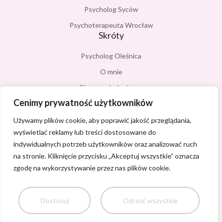
Psycholog Syców
Psychoterapeuta Wrocław
Skróty
Psycholog Oleśnica
O mnie
Blog psychologiczny
Cenimy prywatność użytkowników
Kontakt
Polityka prywatności
Używamy plików cookie, aby poprawić jakość przeglądania,
wyświetlać reklamy lub treści dostosowane do
Na czym polega terapia CBT?
Kontakt
indywidualnych potrzeb użytkowników oraz analizować ruch
na stronie. Kliknięcie przycisku „Akceptuj wszystkie” oznacza
+48 503 073 965
zgodę na wykorzystywanie przez nas plików cookie.
magdapawlowska.psycholog@gmail.com
ul. Spacerowa 1
Dostosuj
Odrzuć wszystkie
56-400 Oleśnica